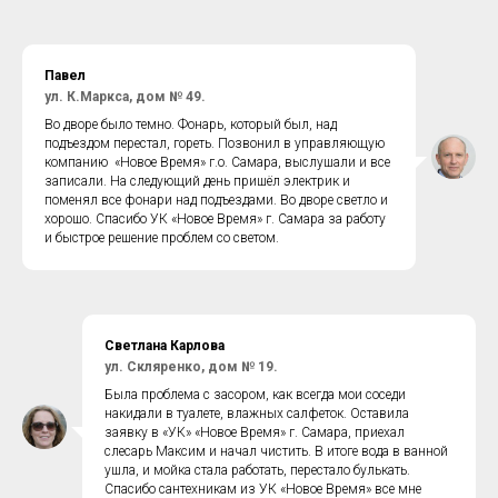
Павел
ул. К.Маркса, дом № 49.
Во дворе было темно. Фонарь, который был, над
подъездом перестал, гореть. Позвонил в управляющую
компанию «Новое Время» г.о. Самара, выслушали и все
записали. На следующий день пришёл электрик и
поменял все фонари над подъездами. Во дворе светло и
хорошо. Спасибо УК «Новое Время» г. Самара за работу
и быстрое решение проблем со светом.
Светлана Карлова
ул. Скляренко, дом № 19.
Была проблема с засором, как всегда мои соседи
накидали в туалете, влажных салфеток. Оставила
заявку в «УК» «Новое Время» г. Самара, приехал
слесарь Максим и начал чистить. В итоге вода в ванной
ушла, и мойка стала работать, перестало булькать.
Спасибо сантехникам из УК «Новое Время» все мне