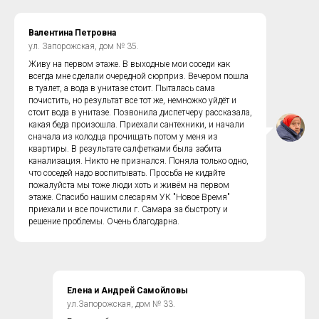
Валентина Петровна
ул. Запорожская, дом № 35.
Живу на первом этаже. В выходные мои соседи как
всегда мне сделали очередной сюрприз. Вечером пошла
в туалет, а вода в унитазе стоит. Пыталась сама
почистить, но результат все тот же, немножко уйдёт и
стоит вода в унитазе. Позвонила диспетчеру рассказала,
какая беда произошла. Приехали сантехники, и начали
сначала из колодца прочищать потом у меня из
квартиры. В результате салфетками была забита
канализация. Никто не признался. Поняла только одно,
что соседей надо воспитывать. Просьба не кидайте
пожалуйста мы тоже люди хоть и живём на первом
этаже. Спасибо нашим слесарям УК "Новое Время"
приехали и все почистили г. Самара за быстроту и
решение проблемы. Очень благодарна.
Елена и Андрей Самойловы
ул.Запорожская, дом № 33.