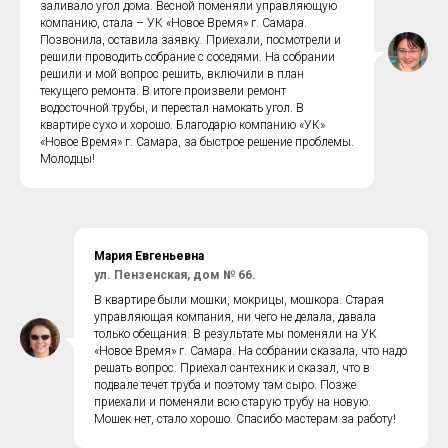
заливало угол дома. Весной поменяли управляющую
компанию, стала – УК «Новое Время» г. Самара.
Позвонила, оставила заявку. Приехали, посмотрели и
решили проводить собрание с соседями. На собрании
решили и мой вопрос решить, включили в план
текущего ремонта. В итоге произвели ремонт
водосточной трубы, и перестал намокать угол. В
квартире сухо и хорошо. Благодарю компанию «УК»
«Новое Время» г. Самара, за быстрое решение проблемы.
Молодцы!
Мария Евгеньевна
ул. Пензенская, дом № 66.
В квартире были мошки, мокрицы, мошкора. Старая
управляющая компания, ни чего не делала, давала
только обещания. В результате мы поменяли на УК
«Новое Время» г. Самара. На собрании сказала, что надо
решать вопрос. Приехал сантехник и сказал, что в
подвале течет труба и поэтому там сыро. Позже
приехали и поменяли всю старую трубу на новую.
Мошек нет, стало хорошо. Спасибо мастерам за работу!