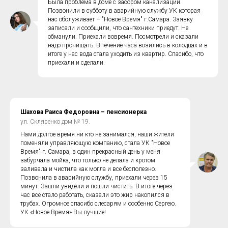
Была проблема в доме с засором канализации.
Позвонили в субботу в аварийную службу УК которая
нас обслуживает – "Новое Время" г.Самара. Заявку
записали и сообщили, что сантехники приедут. Не
обманули. Приехали вовремя. Посмотрели и сказали
надо прочищать. В течение часа возились в колодцах и в
итоге у нас вода стала уходить из квартир. Спасибо, что
приехали и сделали.
Шахова Раиса Федоровна – пенсионерка
ул. Скляренко дом № 19.
Нами долгое время ни кто не занимался, наши жители
поменяли управляющую компанию, стала УК "Новое
Время" г. Самара, в один прекрасный день у меня
забурчала мойка, что только не делала и кротом
заливала и чистила как могла и все бесполезно.
Позвонила в аварийную службу, приехали через 15
минут. Зашли увидели и пошли чистить. В итоге через
час все стало работать, сказали это жир накопился в
трубах. Огромное спасибо слесарям и особенно Сергею.
УК «Новое Время» Вы лучшие!